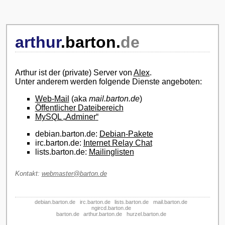
arthur
.
barton
.
de
Arthur ist der (private) Server von
Alex
.
Unter anderem werden folgende Dienste angeboten:
Web-Mail
(aka
mail.barton.de
)
Öffentlicher Dateibereich
MySQL
Adminer
debian.barton.de:
Debian-Pakete
irc.barton.de:
Internet Relay Chat
lists.barton.de:
Mailinglisten
Kontakt:
webmaster@barton.de
debian.barton.de
irc.barton.de
lists.barton.de
mail.barton.de
ngircd.barton.de
barton.de
arthur.barton.de
hurzel.barton.de