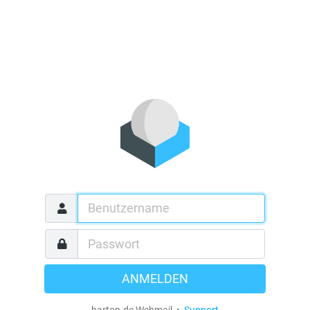
ANMELDEN
barton.de Webmail •
Support